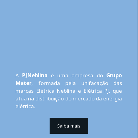
A
PJNeblina
é uma empresa do
Grupo
Mater
, formada pela unifacação das
marcas Elétrica Neblina e Elétrica PJ, que
atua na distribuição do mercado da energia
elétrica.
Saiba mais