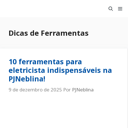
Pular
Me
para
o
conteúdo
Dicas de Ferramentas
10 ferramentas para
eletricista indispensáveis na
PJNeblina!
9 de dezembro de 2025
Por
PJNeblina