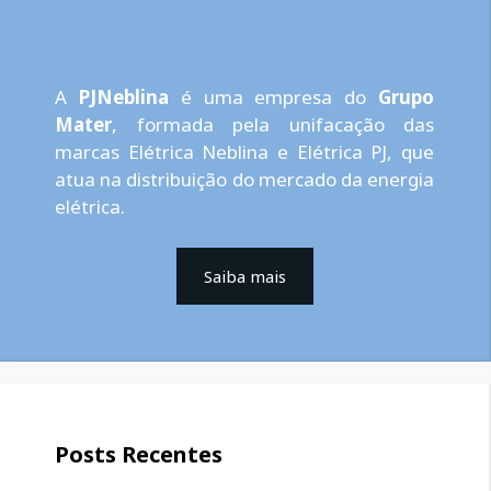
A
PJNeblina
é uma empresa do
Grupo
Mater
, formada pela unifacação das
marcas Elétrica Neblina e Elétrica PJ, que
atua na distribuição do mercado da energia
elétrica.
Saiba mais
Posts Recentes